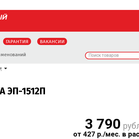
ГАРАНТИЯ
ВАКАНСИИ
именований
Поиск товаров
е
А ЭП-1512П
3 790
руб
от 427 р./мес. в ра