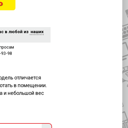
Ь
ас в любой из
наших
просам
-93-98
одель отличается
отать в помещении.
а и небольшой вес