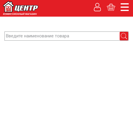
Введите наименование товара