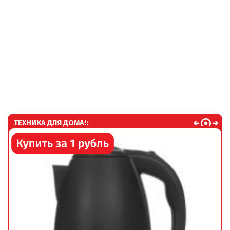
ТЕХНИКА ДЛЯ ДОМА!: