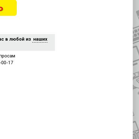
Ь
ас в любой из
наших
просам
-00-17