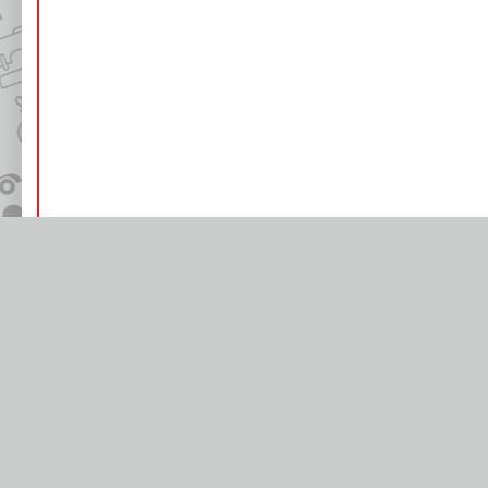
Ноутбук DNS i
можно