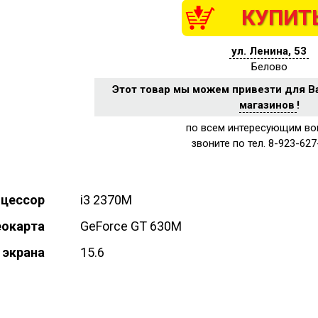
КУПИТ
ул. Ленина, 53
Белово
Этот товар мы можем привезти для В
магазинов
!
по всем интересующим во
звоните по тел. 8-923-627
оцессор
i3 2370M
еокарта
GeForce GT 630М
 экрана
15.6