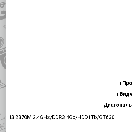
i Пр
i Вид
Диагональ
i3 2370M 2.4GHz/DDR3 4Gb/HDD1Tb/GT630