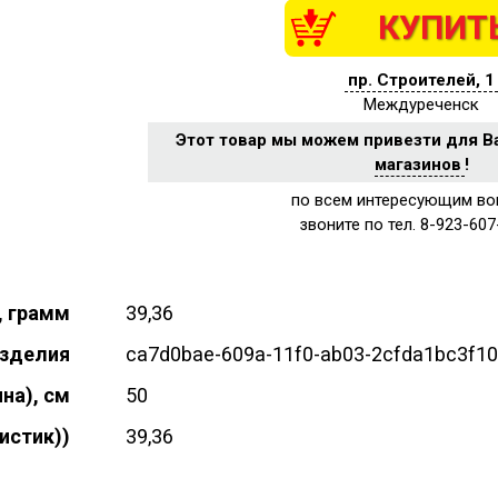
КУПИТ
пр. Строителей, 1
Междуреченск
Этот товар мы можем привезти для В
магазинов
!
по всем интересующим во
звоните по тел. 8-923-607
, грамм
39,36
изделия
ca7d0bae-609a-11f0-ab03-2cfda1bc3f10
на), см
50
истик))
39,36