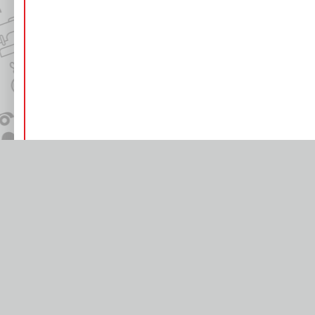
Цепь се
можно
Меж