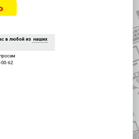
Ь
ас в любой из
наших
просам
-00-62