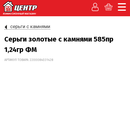
серьги с камнями
Серьги золотые с камнями 585пр
1,24гр ФМ
АРТИКУЛ ТОВАРА: 2200084031428