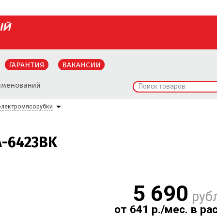
ГАРАНТИЯ
ВАКАНСИИ
именований
Поиск товаров
электромясорубки
A-6423BK
5 690
руб
от 641 р./мес. в ра