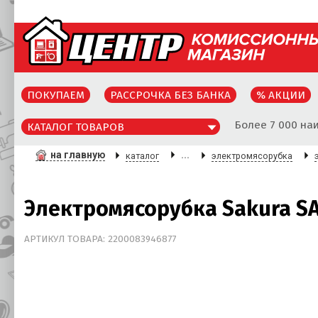
ПОКУПАЕМ
РАССРОЧКА БЕЗ БАНКА
% АКЦИИ
Более 7 000 на
КАТАЛОГ ТОВАРОВ
на главную
...
каталог
электромясорубка
Электромясорубка Sakura S
АРТИКУЛ ТОВАРА: 2200083946877