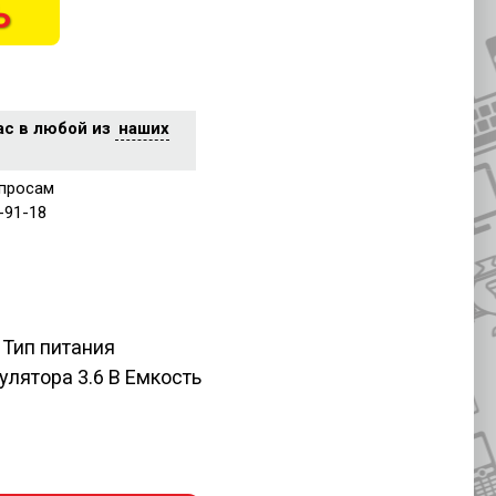
Ь
ас в любой из
наших
просам
-91-18
 Тип питания
лятора 3.6 В Емкость