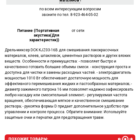
магазинов
!
по всем интересующим вопросам
звоните по тел. 8-923-464-05-02
Питание (Портативная
от сети
акустика(Для
характеристик))
Дрель-миксер DCK KJZ03-16B для смешивания лакокрасочных
материалов, клеев, шпаклевок, цементных растворов и других вязких
веществ. Особенности и преимущества: - позволяет быстро и
качественно готовить большие объемы смеси. - конструкция проста и
доступна для чистки и замены расходных частей. - электродвигатель
мощностью 1010 Вт обеспечивает достаточную мощность для
эффективного перемешивания жидких и пастообразных материалов; -
диаметр зажимного патрона 16 мм позволяет надежно зафиксировать
любую насадку или смесительный элемент; - регулируемая частота
вращения, обеспечивающая мягкое и качественное смешивание
раствора; - рукоятка формы D придает дополнительное удобство при
управлении и контроле процесса. Обратите внимание: Используйте
защитные очки и перчатки для предотвращения травм.
ПОХОЖИЕ ТОВАРЫ: