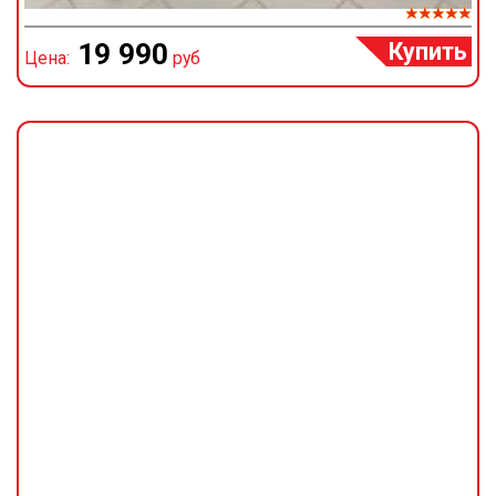
Купить
19 990
Цена:
руб
Ц