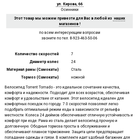
ул. Кирова, 66
Осинники
Этот товар мы можем привезти для Вас в любой из
наших
магазинов
!
по всем интересующим вопросам
звоните по тел. 8-923-463-50-06
Количество скоростей
7
Диаметр колес
24
Материал рамы (Самокаты)
Сталь
Тормоз (Самокаты)
ножной
Велосипед Torrent Tornado - это идеальное сочетание качества,
комфорта и надежности. Подходит для всех возрастов, обеспечивая
комфорт и удовольствие от катания. Этот велосипед идеален для
комфортных поездок по городу. 7.0 скоростей позволяют легко
подобрать оптимальный режим езды в зависимости от рельефа
местности. Колеса 24 дюймов обеспечивают отличную устойчивость и
комфорт при езде. Рама из сталь делает велосипед прочную и
долговечную. Ободные тормоза просты в обслуживании и
обеспечивают плавное торможение. Защита цепи предотвращает
попадание одежды и грязи. В комплекте идет удобный багажник для