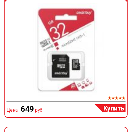
Купить
649
Цена:
руб
Ц