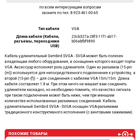
по всем интересующим вопросам
звоните по тел. 8-923-461-00-65
Тип кабеля
VGA
Длина кабеля (Кабели,
23cb327a-28f3-11f1-ab17-
разъемы, переходники
b06ebfbf9890
USB)
Кабель удлинительный Gembird SVGA - SVGA может быть полезен
владельцам любого оборудования, в оснащение которого входят порты
VGA. Аксессуар исполняет роль удлинителя. Один из разъемов (15-pin
(m)) используется для непосредственного подключения к устройству, а
второй (15-pin (f)) – для соединения с кабелем VGA 15m/15m. Длина
кабеля составляет 1.8 м. При этом ничто не мешает вам соединить
удлинители каскадно, но необходимо помнить, что качество сигнала
при таком подключении может быть ниже, чем при меньшем
количестве использованных разъемных соединений. Кабель
удлинительный Gembird SVGA - SVGA оснащен VGA-разъемами
традиционного конструктивного исполнения (с винтовыми зажимами).
ПОХОЖИЕ ТОВАРЫ: