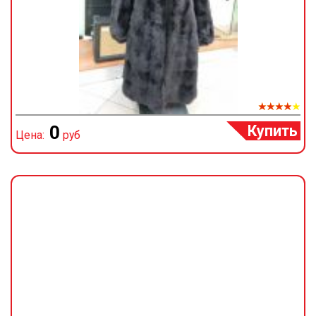
Купить
0
Цена:
руб
Ц